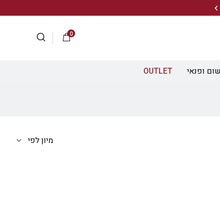
20% הנחה על מגוון התיקים השוויצריים לחצו כאן>>
0
ום ופנאי
OUTLET
מיון לפי