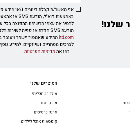
אני מאשר/ת קבלת דיוורים ו/או מידע פר
באמצעות דוא"ל, ה
 שלנו!
להסיר את עצמי מרשימת התפוצה בכל ע
הודעת SMS חוזרת או פנייה לשירות הלקוחות בכתובת
ltd.com
המידע שאמסור יישמר ויעובד ב
לצרכים מסחריים ושיווקיים. למידע נוס
– ראו את
מדיניות הפרטיות
.
המוצרים שלנו
אולר רב תכליתי
בות
ארנק חכם
ארנק כרטיסים
קופסאות אוכל לילדים