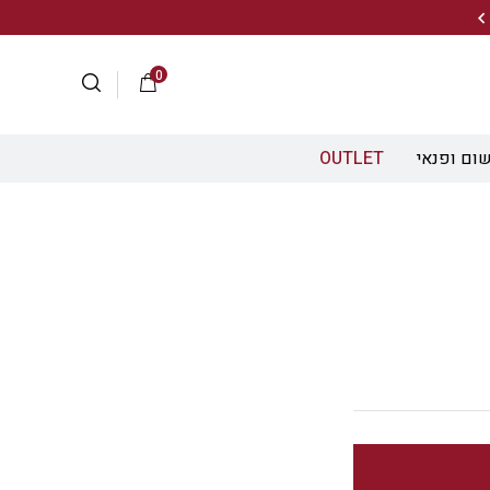
20% הנחה על מגוון התיקים השוויצריים לחצו כאן>>
0
ום ופנאי
OUTLET