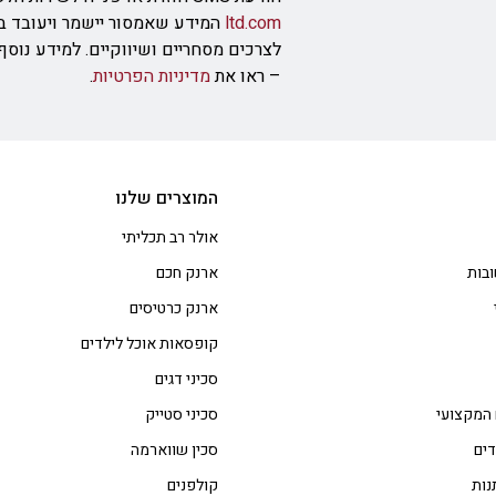
ltd.com
המידע שאמסור יישמר ויעובד ב
לצרכים מסחריים ושיווקיים. למידע נוס
– ראו את
מדיניות הפרטיות
.
המוצרים שלנו
אולר רב תכליתי
בות
ארנק חכם
ארנק כרטיסים
קופסאות אוכל לילדים
סכיני דגים
 המקצועי
סכיני סטייק
דים
סכין שווארמה
נות
קולפנים