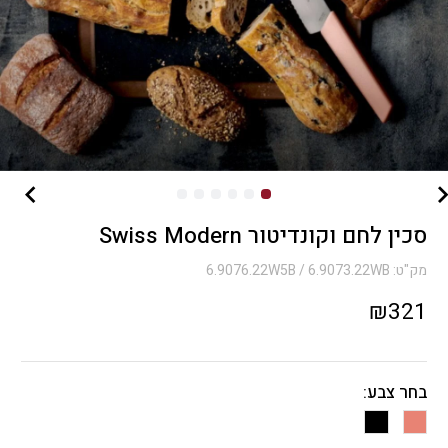
סכין לחם וקונדיטור Swiss Modern
מק"ט:
6.9076.22W5B / 6.9073.22WB
₪
321
בחר צבע: