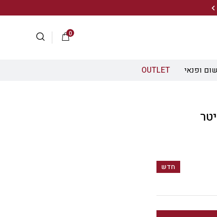
20% הנחה על מגוון התיקים השוויצריים לחצו כאן>>
0
ום ופנאי
OUTLET
רז במיקרוגל 2.75 ליטר
חדש