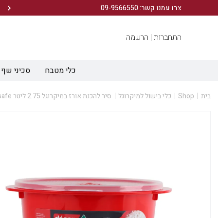
הירשמו לניוזלטר שלנו ותיהנו מ- 10% הנחה ברכישה הראשונה!
צרו עמנו קשר: 09-9566550
התחברות |
הרשמה
כלי מטבח
סכיני שף
בית
Shop
כלי בישול למיקרוגל
סיר להכנת אורז במיקרוגל 2.75 ליטר Microsafe אדום