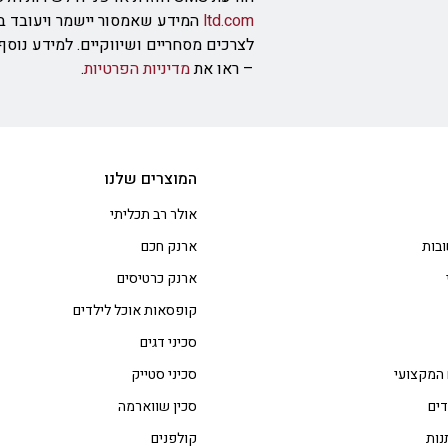
ltd.com
המידע שאמסור יישמר ויעובד ב
לצרכים מסחריים ושיווקיים. למידע נוס
– ראו את
מדיניות הפרטיות
.
המוצרים שלנו
אולר רב תכליתי
בות
ארנק חכם
ארנק כרטיסים
קופסאות אוכל לילדים
סכיני דגים
 המקצועי
סכיני סטייק
דים
סכין שווארמה
נות
קולפנים