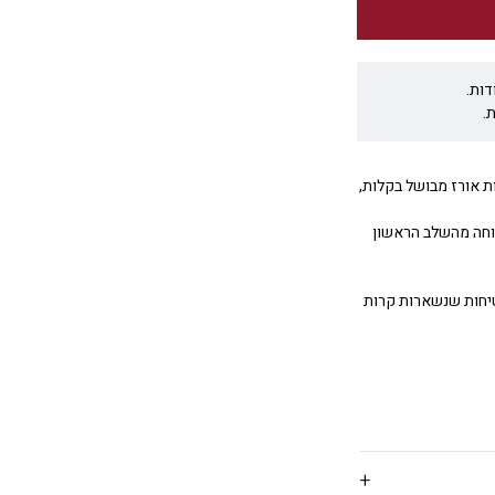
דות.
.
כנת אורז במיקרוגל, שמאפשר להכין עד 4 כוסות אורז מבושל בקלות,
נוחה מהשלב הראשון
טיחות שנשארות קרות