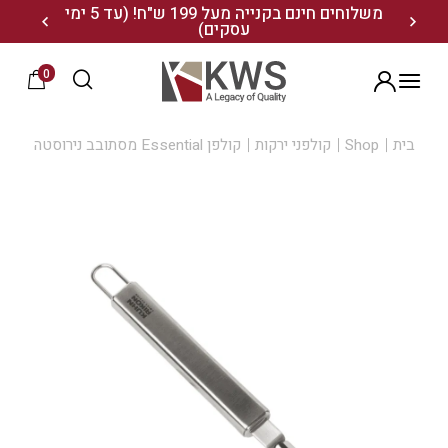
נו ותיהנו מ- 10% הנחה
משלוחים חינם בקנייה מעל 199 ש"ח! (עד 5 ימי
20% הנחה על מגוון התיקים השוויצריים לחצו כאן>>
עסקים)
0
הרשמה
בית
Shop
קולפני ירקות
קולפן Essential מסתובב נירוסטה