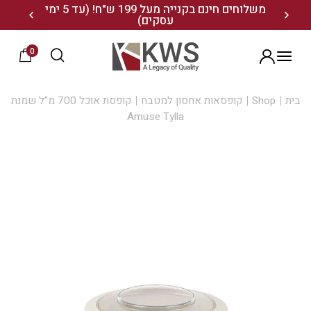
נו ותיהנו מ- 10% הנחה
משלוחים חינם בקנייה מעל 199 ש"ח! (עד 5 ימי
20% הנחה על מגוון התיקים השוויצריים לחצו כאן>>
עסקים)
0
הרשמה
בית
Shop
קופסאות אחסון למטבח
קופסת אוכל 700 מ”ל שמנת
Amuse Tylla