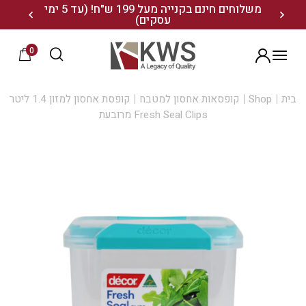
נו ותיהנו מ- 10% הנחה
משלוחים חינם בקנייה מעל 199 ש"ח! (עד 5 ימי
20% הנחה על מגוון התיקים השוויצריים לחצו כאן>>
עסקים)
0
הרשמה
בית
Shop
קופסאות אחסון למטבח
קופסת אחסון למזון 1.4 ליטר
Fresh Seal Clips מרובעת