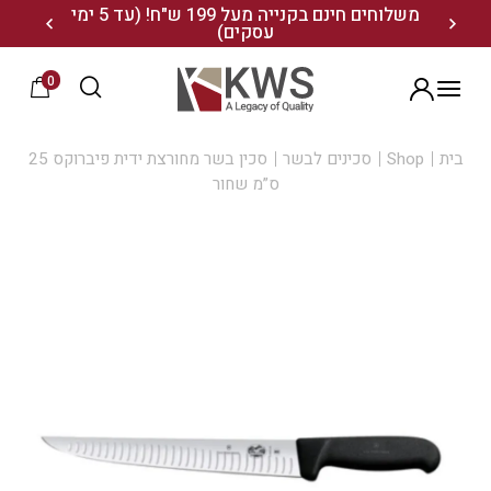
נו ותיהנו מ- 10% הנחה
משלוחים חינם בקנייה מעל 199 ש"ח! (עד 5 ימי
20% הנחה על מגוון התיקים השוויצריים לחצו כאן>>
עסקים)
0
הרשמה
בית
Shop
סכינים לבשר
סכין בשר מחורצת ידית פיברוקס 25
ס”מ שחור