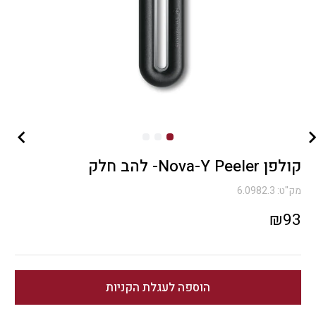
קולפן Nova-Y Peeler- להב חלק
מק"ט:
6.0982.3
₪
93
הוספה לעגלת הקניות