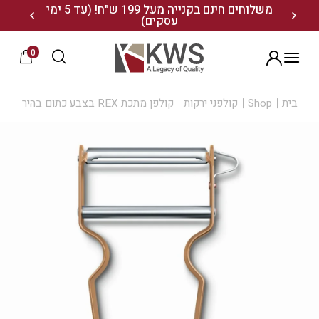
נו ותיהנו מ- 10% הנחה
משלוחים חינם בקנייה מעל 199 ש"ח! (עד 5 ימי
20% הנחה על מגוון התיקים השוויצריים לחצו כאן>>
עסקים)
0
הרשמה
בית
Shop
קולפני ירקות
קולפן מתכת REX בצבע כתום בהיר