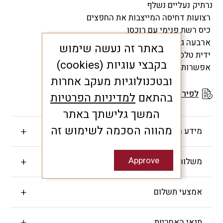
נרתיק נעליים נשלף
רצועות דחיסה המייצבות את החפצים
כיס רשת פנימי עם רוכסן
ארבעה גלגלים שקטים מתגלגלים בקלות
באתר זה נעשה שימוש
ידית טלסקופית
בקבצי עוגיות (cookies)
אפשרות הרחבה של המזוודה
ובטכנולוגיות מעקב אחרות
לפירוט תנאי האחריות
בהתאם
למדיניות הפרטיות
המשך גלישתך באתר
מהווה הסכמה לשימוש זה
מידע חשוב
Approve
משלוחים והחזרות
אמצעי תשלום
תנאי האחריות