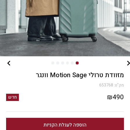
מזוודת טרולי Motion Sage וונגר
מק"ט:
653768
₪
490
חדש
הוספה לעגלת הקניות