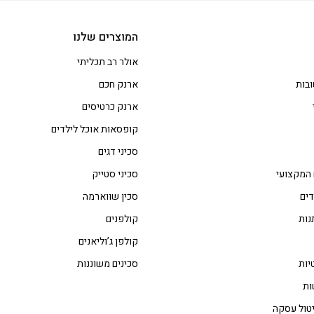
המוצרים שלנו
אולר רב תכליתי
בות
ארנק חכם
ארנק כרטיסים
קופסאות אוכל לילדים
סכיני דגים
 המקצועי
סכיני סטייק
דים
סכין שווארמה
נות
קולפנים
קולפן ג’וליאנים
יות
סכינים משוננות
ות
טול עסקה