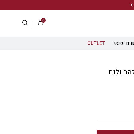
הירשמו לניוזלטר שלנו ותיהנו מ- 10% הנחה ברכישה הראשונה!
0
ום ופנאי
OUTLET
כסף וזהב ולוח