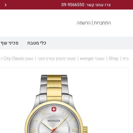
משלוחים חינם בקנייה מעל 199 ש"ח! (עד 5 ימי עסקים)
צרו עמנו קשר: 09-9566550
התחברות |
הרשמה
כלי מטבח
סכיני שף
בית
Shop
שעוני wenger
שעוני מנגנון קוורץ וונגר
שעון City Classic רצועה בכסף וזהב ולוח כסוף 34 מ”מ