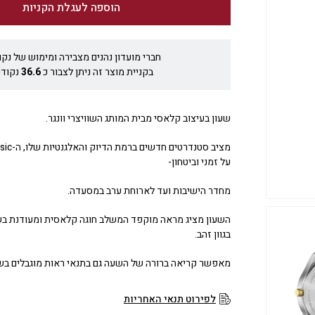
הוספה לעגלת הקניות
חברי מועדון נהנים מצבירה ומימוש של נקו
בקניית מוצר זה ניתן לצבור כ
36.6
נקודו
שעון בעיצוב קלאסי מבית המותג השוויצרי וונגר.
על זמני וביטחון-
מחדר הישיבות ועד לארוחת ערב במסעדה.
השעון מציג מראה מוקפד המשלב חוגה קלאסית ומעודנת בשי
בגוון זהב.
מאפשר קריאה ברורה של השעה גם בתנאי ראות מוגבלים בש
לפירוט תנאי האחריות