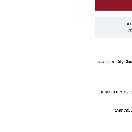
דות.
ת.
מציב סטנדרטים חדשים ברמת הדיוק והאלגנטיות שלו, ה-City Classic משדר סגנון
לוב ספרות רומיות
עות הערב.