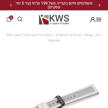
נו ותיהנו מ- 10% הנחה
משלוחים חינם בקנייה מעל 199 ש"ח! (עד 5 ימי
20% הנחה על מגוון התיקים השוויצריים לחצו כאן>>
עסקים)
0
הרשמה
בית
Shop
אביזרים לשעונים
רצועת סיליקון לבנה לשעון Dive
Master