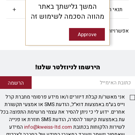
המשך גלישתך באתר
תנאי האחריות
מהווה הסכמה לשימוש זה
אפשרויות שיתוף -
Approve
הירשמו לניוזלטר שלנו!
הרשמה
אני מאשר/ת קבלת דיוורים ו/או מידע פרסומי מחברת קרל
וייס בע"מ באמצעות דוא"ל, הודעת SMS או אמצעי תקשורת
אחרים. ידוע לי כי ניתן להסיר את עצמי מרשימת התפוצה בכל
עת באמצעות קישור להסרה, הודעת SMS חוזרת או פנייה
לשירות הלקוחות בכתובת
info@kweiss-ltd.com
המידע
שאמסור יישמר ויעובד במאגרי המידע של החברה לצרכים