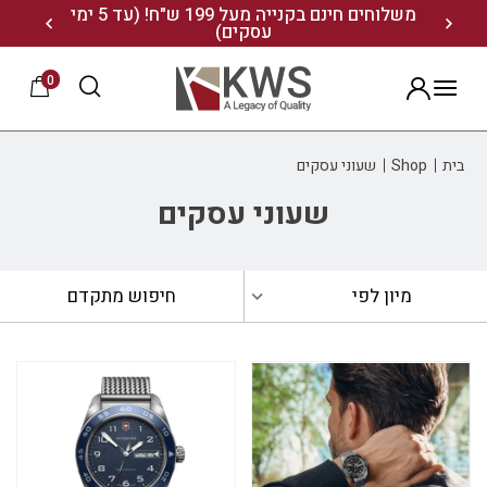
נו ותיהנו מ- 10% הנחה
משלוחים חינם בקנייה מעל 199 ש"ח! (עד 5 ימי
20% הנחה על מגוון התיקים השוויצריים לחצו כאן>>
עסקים)
0
הרשמה
בית
Shop
שעוני עסקים
שעוני עסקים
מיון לפי
חיפוש מתקדם