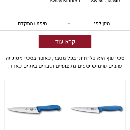
Swiss Modern
Swiss Classic
מיון לפי
חיפוש מתקדם
קרא עוד
סכין שף היא כלי חיוני בכל מטבח, כאשר בסכין מסוג זה
עושים שימוש שפים מקצועיים וטבחים ביתיים כאחד,
זאת בשל הרבגוניות והדיוק שלה. בדרך כלל אורך הלהב
של סכינים מסוג זה נע בין 15 ל-31 ס”מ.
קיים מגוון רחב של סכיני שף המתאימות לסוגים שונים
של משימות במטבח.
לדוגמא, סכין שף הכוללת להב רחב ומחודד מאפשרת
תנועת נדנדה, מה שהופך אותה לאידיאלית עבור מגוון רחב
של משימות – מחיתוך ירקות וחיתוך בשר ועד לקיצוץ
שום. העיצוב של סכין השף נעשה מתוך מחשבה על איזון