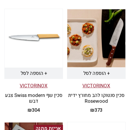
למוצר
למוצר
זה
זה
יש
יש
מספר
מספר
סוגים.
סוגים.
ניתן
ניתן
לבחור
לבחור
את
את
+ הוספה לסל
+ הוספה לסל
האפשרויות
האפשרויות
VICTORINOX
VICTORINOX
בעמוד
בעמוד
סכין סנטוקו להב מחורץ ידית
סכין שף Swiss modern צבע
המוצר
המוצר
Rosewood
דבש
₪
304
₪
373
אריזת מתנה