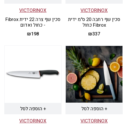
VICTORINOX
VICTORINOX
סכין שף רחבה 20 ס"מ ידית
סכין שף צרה 22 ידית Fibrox
Fibrox כחול
- כחול ואדום
₪
198
₪
337
למוצר
זה
יש
מספר
סוגים.
ניתן
לבחור
את
+ הוספה לסל
+ הוספה לסל
האפשרויות
VICTORINOX
VICTORINOX
בעמוד