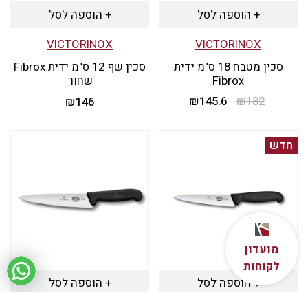
+ הוספה לסל
+ הוספה לסל
VICTORINOX
VICTORINOX
סכין מטבח 18 ס"מ ידית
סכין שף 12 ס"מ ידית Fibrox
Fibrox
שחור
182
₪
145.6
המחיר
₪
המחיר
₪
146
המקורי
הנוכחי
היה:
הוא:
חדש
₪145.6.
₪182.
מועדון
לקוחות
+ הוספה לסל
+ הוספה לסל