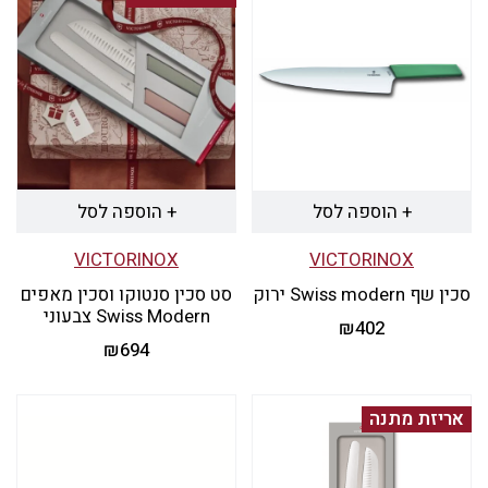
+ הוספה לסל
+ הוספה לסל
VICTORINOX
VICTORINOX
סכין שף Swiss modern ירוק
סט סכין סנטוקו וסכין מאפים
Swiss Modern צבעוני
₪
402
₪
694
אריזת מתנה