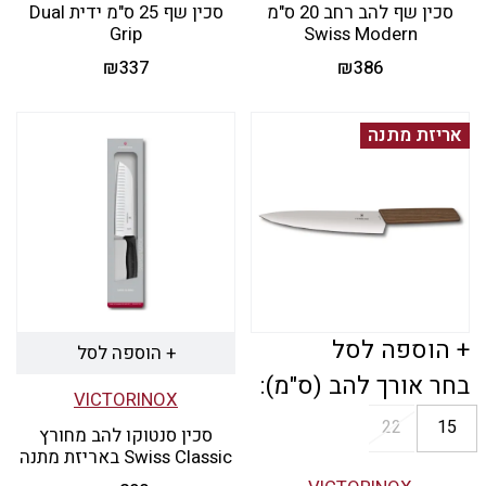
סכין שף להב רחב 20 ס"מ
סכין שף 25 ס"מ ידית Dual
המוצר
Grip
Swiss Modern
₪
337
₪
386
למוצר
זה
אריזת מתנה
יש
מספר
סוגים.
ניתן
לבחור
את
+ הוספה לסל
+ הוספה לסל
האפשרויות
בחר אורך להב (ס"מ):
VICTORINOX
בעמוד
22
15
סכין סנטוקו להב מחורץ
המוצר
Swiss Classic באריזת מתנה