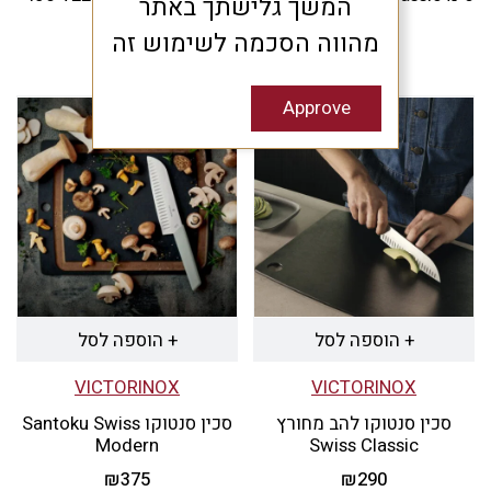
המשך גלישתך באתר
אדום
ירוק
מהווה הסכמה לשימוש זה
₪
290
₪
290
Approve
+ הוספה לסל
+ הוספה לסל
VICTORINOX
VICTORINOX
סכין סנטוקו להב מחורץ
סכין סנטוקו Santoku Swiss
Modern
Swiss Classic
₪
375
₪
290