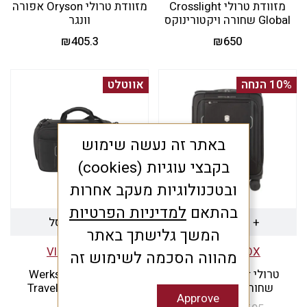
מזוודת טרולי Crosslight
מזוודת טרולי Oryson אפורה
Global שחורה ויקטורינוקס
וונגר
₪
405.3
₪
650
10% הנחה
אווטלט
באתר זה נעשה שימוש
בקבצי עוגיות (cookies)
ובטכנולוגיות מעקב אחרות
בהתאם
למדיניות הפרטיות
+ הוספה לסל
+ הוספה לסל
המשך גלישתך באתר
VICTORINOX
VICTORINOX
מהווה הסכמה לשימוש זה
טרולי Werks Traveler
תיק צד נסיעות Werks
שחורה ויקטורינוקס
Traveler Duffel black
Approve