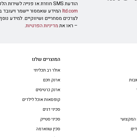
הודעת SMS חוזרת או פנייה לשירות הלקוחות בכתובת
ltd.com
המידע שאמסור יישמר ויעובד ב
לצרכים מסחריים ושיווקיים. למידע נוס
– ראו את
מדיניות הפרטיות
.
המוצרים שלנו
אולר רב תכליתי
בות
ארנק חכם
ארנק כרטיסים
קופסאות אוכל לילדים
סכיני דגים
 המקצועי
סכיני סטייק
דים
סכין שווארמה