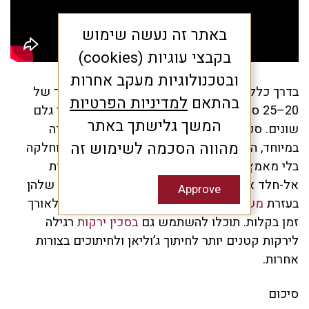
באתר זה נעשה שימוש
בקבצי עוגיות (cookies)
ובטכנולוגיות מעקב אחרות
בדרך כלל
סכיני שף מומלצות
למשימה הן באורך של
בהתאם
למדיניות הפרטיות
20–25 ס”מ, ולכן הן מתאימות לחיתוך של חומרי גלם
המשך גלישתך באתר
שונים. סכין כזו היא בעלת להב ארוכה, ישרה וחדה
מהווה הסכמה לשימוש זה
במיוחד, המאפשרת חיתוך בצורה נקייה, מדויקת וחלקה
בלי מאמץ רב. סכיני שף איכותיות עשויות מפלדת
אל-חלד איכותית, ובאמצעות ליטוש וחידוד קבוע שלהן
Approve
בעזרת
משחיזי סכינים
אפשר לשמור על חדותן לאורך
זמן בקלות. תוכלו להשתמש גם
בסכין ירקות
רגילה
לירקות קטנים יותר לחיתוך ג’וליאן ולחיתוכים בצורות
אחרות.
סיכום