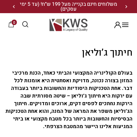
נו ותיהנו מ- 10% הנחה
משלוחים חינם בקנייה מעל 199 ש"ח! (עד 5 ימי
20% הנחה על מגוון התיקים השוויצריים לחצו כאן>>
עסקים)
0
הרשמה
חיתוך ג’וליאן
בעולם הקולינריה המקצועי והביתי כאחד, הכנת מרכיבי
המזון בצורה נכונה, מדויקת ואסתטית היא אומנות לכל
דבר. אחת הטכניקות היסודיות והחשובות ביותר בעבודה
עם ירקות היא חיתוך ג’וליאן – שיטה מסורתית שבה
הירקות נחתכים לפסים דקים, ארוכים ומדויקים. חיתוך
הג’וליאן משפר את המראה של המנה, והוא אחת הטכניקות
הבסיסיות והחשובות ביותר בכל מטבח מקצועי או ביתי
המגיעות אלינו היישר מהמטבח הצרפתי.