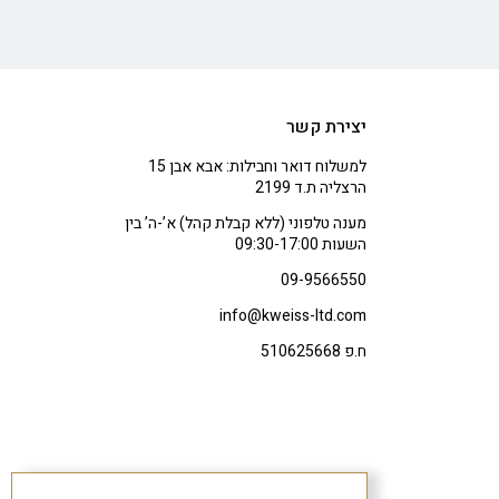
יצירת קשר
למשלוח דואר וחבילות: אבא אבן 15
הרצליה ת.ד 2199
מענה טלפוני (ללא קבלת קהל) א’-ה’ בין
השעות 09:30-17:00
09-9566550
info@kweiss-ltd.com
ח.פ 510625668