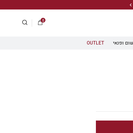
20% הנחה על מגוון התיקים השוויצריים לחצו כאן>>
0
ום ופנאי
OUTLET