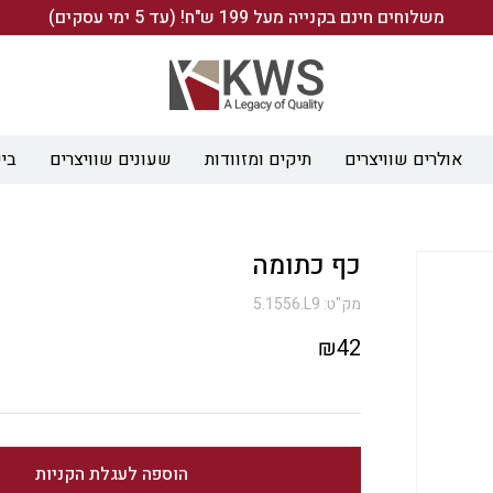
משלוחים חינם בקנייה מעל 199 ש"ח! (עד 5 ימי עסקים)
אולרים שוויצרים
תיקים ומזוודות
שעונים שוויצרים
ביש
כף כתומה
מק"ט:
5.1556.L9
₪
42
הוספה לעגלת הקניות