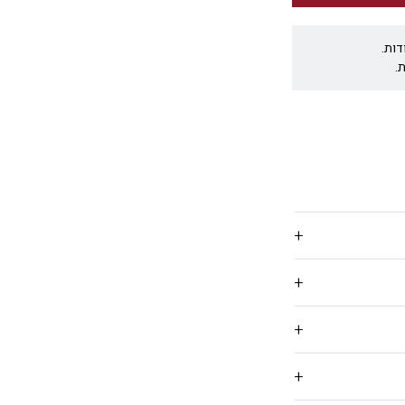
דות.
.