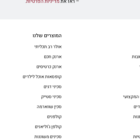
– ראו את
מדיניות הפרטיות
.
המוצרים שלנו
אולר רב תכליתי
בות
ארנק חכם
ארנק כרטיסים
קופסאות אוכל לילדים
סכיני דגים
 המקצועי
סכיני סטייק
דים
סכין שווארמה
נות
קולפנים
קולפן ג’וליאנים
יות
סכינים משוננות