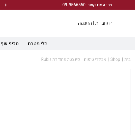
הירשמו לניוזלטר שלנו ותיהנו מ- 10% הנחה ברכישה הראשונה!
צרו עמנו קשר: 09-9566550
התחברות |
הרשמה
כלי מטבח
סכיני שף
בית
Shop
אביזרי טיפוח
פינצטה מחודדת Rubis