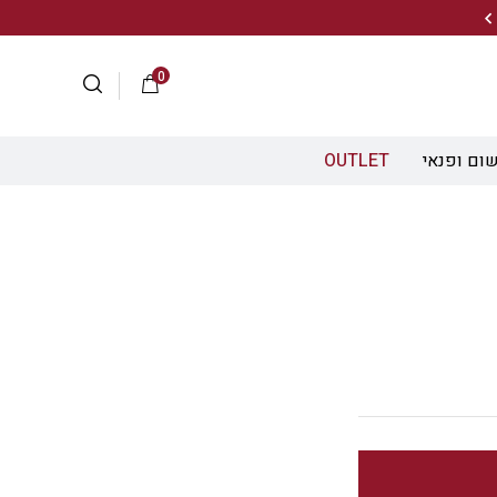
20% הנחה על מגוון התיקים השוויצריים לחצו כאן>>
0
ום ופנאי
OUTLET