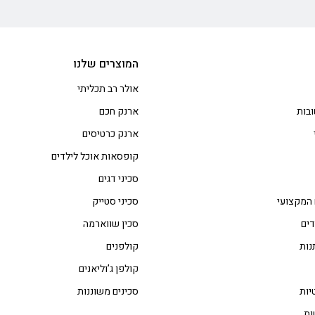
המוצרים שלנו
אולר רב תכליתי
בות
ארנק חכם
ארנק כרטיסים
קופסאות אוכל לילדים
סכיני דגים
 המקצועי
סכיני סטייק
דים
סכין שווארמה
נות
קולפנים
קולפן ג’וליאנים
יות
סכינים משוננות
ות