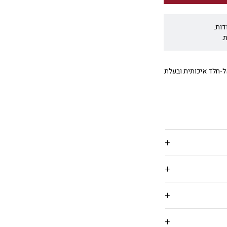
דות.
.
עשוייה פלדת אל-חלד איכותית ובעלת