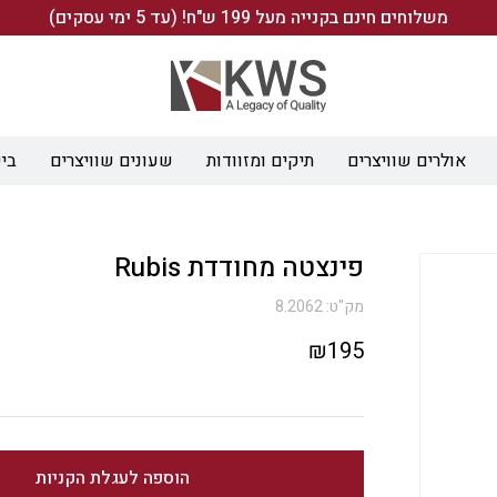
משלוחים חינם בקנייה מעל 199 ש"ח! (עד 5 ימי עסקים)
אולרים שוויצרים
תיקים ומזוודות
שעונים שוויצרים
ביש
פינצטה מחודדת Rubis
מק"ט:
8.2062
₪
195
הוספה לעגלת הקניות