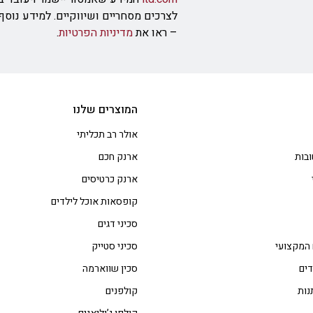
לצרכים מסחריים ושיווקיים. למידע נוס
– ראו את
מדיניות הפרטיות
.
המוצרים שלנו
אולר רב תכליתי
בות
ארנק חכם
ארנק כרטיסים
קופסאות אוכל לילדים
סכיני דגים
 המקצועי
סכיני סטייק
דים
סכין שווארמה
נות
קולפנים