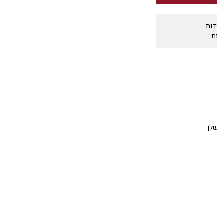
דות.
ת.
שלך