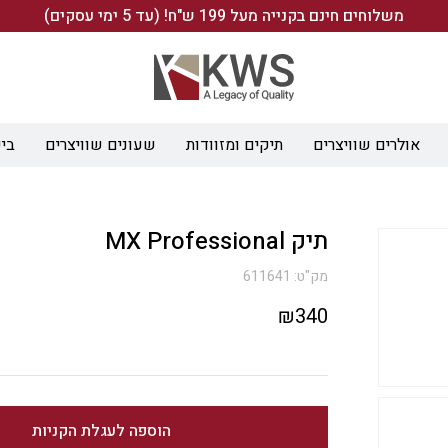
משלוחים חינם בקנייה מעל 199 ש"ח! (עד 5 ימי עסקים)
אולרים שוויצרים
תיקים ומזוודות
שעונים שוויצרים
ביש
תיק MX Professional
מק"ט:
611641
₪
340
הוספה לעגלת הקניות