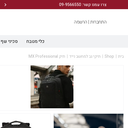
הירשמו לניוזלטר שלנו ותיהנו מ- 10% הנחה ברכישה הראשונה!
צרו עמנו קשר: 09-9566550
התחברות |
הרשמה
כלי מטבח
סכיני שף
בית
Shop
תיקי גב למחשב נייד
תיק MX Professional