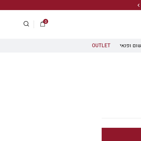
20% הנחה על מגוון התיקים השוויצריים לחצו כאן>>
0
ום ופנאי
OUTLET