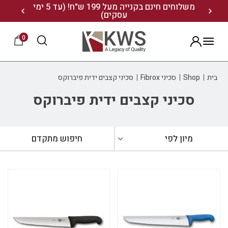
נו ותיהנו מ- 10% הנחה
משלוחים חינם בקנייה מעל 199 ש"ח! (עד 5 ימי
20% הנחה על מגוון התיקים השוויצריים לחצו כאן>>
עסקים)
0
הרשמה
בית
Shop
סכיני Fibrox
סכיני קצבים ידית פיברוקס
סכיני קצבים ידית פיברוקס
מיון לפי
חיפוש מתקדם