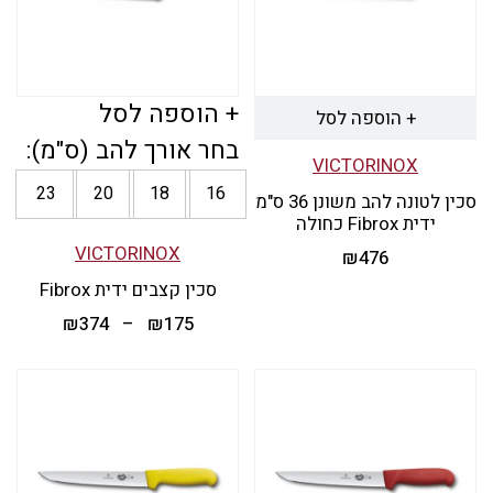
+ הוספה לסל
+ הוספה לסל
בחר אורך להב (ס"מ):
VICTORINOX
23
20
18
16
סכין לטונה להב משונן 36 ס"מ
ידית Fibrox כחולה
VICTORINOX
₪
476
סכין קצבים ידית Fibrox
טווח
₪
374
–
₪
175
מחירים:
למוצר
זה
עד
יש
מספר