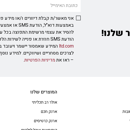
אני מאשר/ת קבלת דיוורים ו/או מידע פר
באמצעות דוא"ל, ה
 שלנו!
להסיר את עצמי מרשימת התפוצה בכל ע
הודעת SMS חוזרת או פנייה לשירות הלקוחות בכתובת
ltd.com
המידע שאמסור יישמר ויעובד ב
לצרכים מסחריים ושיווקיים. למידע נוס
– ראו את
מדיניות הפרטיות
.
המוצרים שלנו
אולר רב תכליתי
בות
ארנק חכם
ארנק כרטיסים