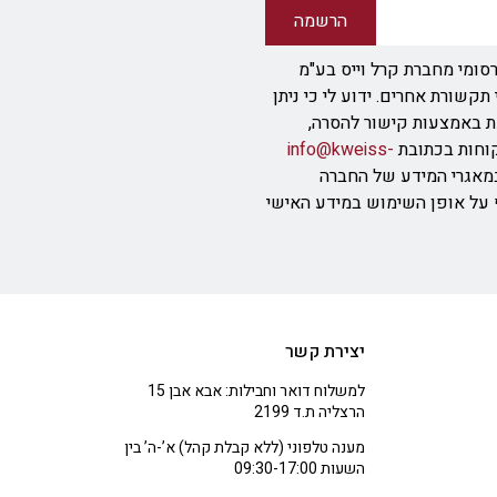
הרשמה
סומי מחברת קרל וייס בע"מ
ודעת SMS או אמצעי תקשורת אחרים. ידוע לי כי ניתן
ת באמצעות קישור להסרה,
info@kweiss-
מאגרי המידע של החברה
ף על אופן השימוש במידע האישי
יצירת קשר
למשלוח דואר וחבילות: אבא אבן 15
הרצליה ת.ד 2199
מענה טלפוני (ללא קבלת קהל) א’-ה’ בין
השעות 09:30-17:00