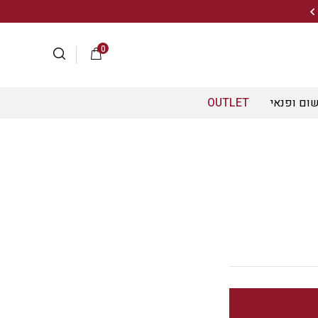
20% הנחה על מגוון התיקים השוויצריים לחצו כאן>>
0
ום ופנאי
OUTLET