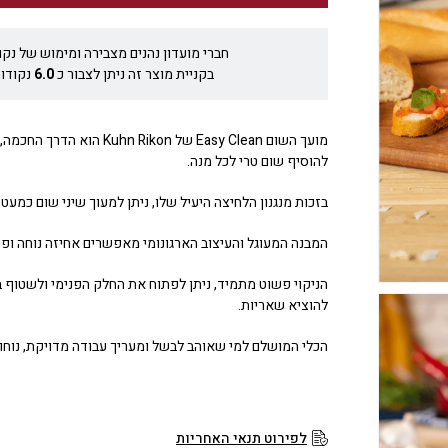
חברי מועדון נהנים מצבירה ומימוש של נקו
בקניית מוצר זה ניתן לצבור כ
6.0
נקודות
מועך השום Easy Clean של Kuhn Rikon 
להוסיף שום טרי לכל מנה.
בזכות מנגנון הלחיצה היעיל שלו, ניתן למעוך שיני שום כמעט
המבנה המעוגל והעיצוב הארגונומי מאפשרים אחיזה נוחה ופע
הניקוי פשוט מתמיד, ניתן לפתוח את החלק הפנימי ולשטוף 
להוציא שאריות.
הכלי המושלם למי שאוהב לבשל ומעריך עבודה מדויקת, נוחות 
לפירוט תנאי האחריות