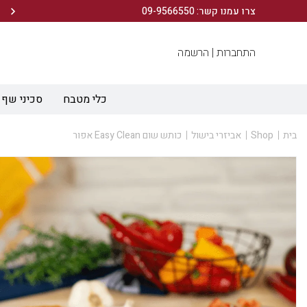
הירשמו לניוזלטר שלנו ותיהנו מ- 10% הנחה ברכישה הראשונה!
צרו עמנו קשר: 09-9566550
התחברות |
הרשמה
כלי מטבח
סכיני שף
בית
Shop
אביזרי בישול
כותש שום Easy Clean אפור