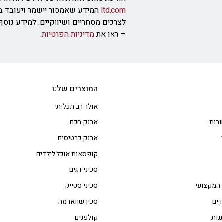
ltd.com
המידע שאמסור יישמר ויעובד ב
לצרכים מסחריים ושיווקיים. למידע נוס
– ראו את
מדיניות הפרטיות
.
המוצרים שלנו
אולר רב תכליתי
בות
ארנק חכם
ארנק כרטיסים
קופסאות אוכל לילדים
סכיני דגים
 המקצועי
סכיני סטייק
דים
סכין שווארמה
נות
קולפנים