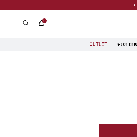
20% הנחה על מגוון התיקים השוויצריים לחצו כאן>>
0
ום ופנאי
OUTLET