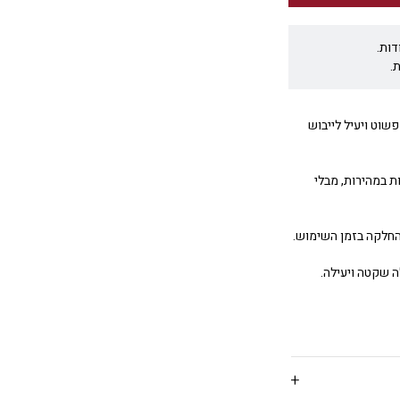
דות.
.
21 ס”מ מציע פתרון פשוט ויעיל לייבוש
ת במהירות, מבלי
החלקה בזמן השימוש.
ה שקטה ויעילה.