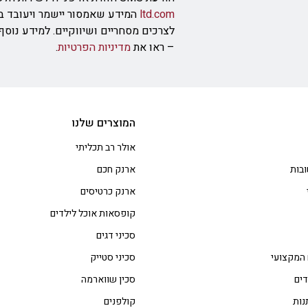
ltd.com
המידע שאמסור יישמר ויעובד ב
לצרכים מסחריים ושיווקיים. למידע נוס
– ראו את
מדיניות הפרטיות
.
המוצרים שלנו
אולר רב תכליתי
בות
ארנק חכם
ארנק כרטיסים
קופסאות אוכל לילדים
סכיני דגים
 המקצועי
סכיני סטייק
דים
סכין שווארמה
נות
קולפנים