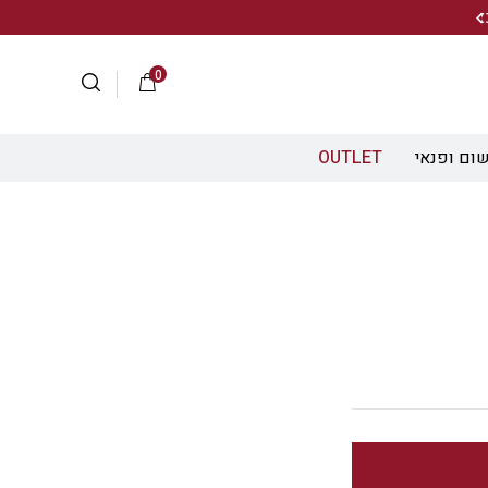
הירשמו לניוזלטר שלנו ותיהנו מ- 10% הנחה ברכישה הראשונה!
0
ום ופנאי
OUTLET