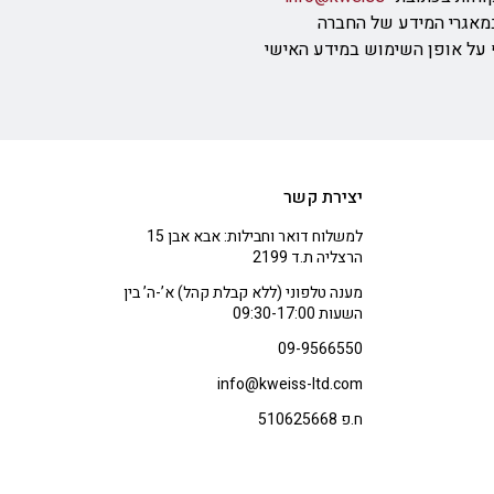
מאגרי המידע של החברה
ף על אופן השימוש במידע האישי
יצירת קשר
למשלוח דואר וחבילות: אבא אבן 15
הרצליה ת.ד 2199
מענה טלפוני (ללא קבלת קהל) א’-ה’ בין
השעות 09:30-17:00
09-9566550
info@kweiss-ltd.com
ח.פ 510625668