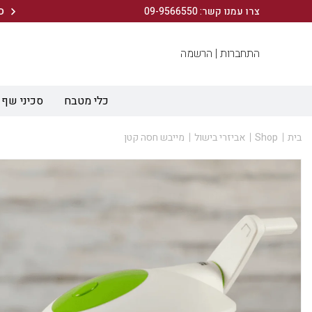
משלוחים חינם בקנייה מעל 199 ש"ח! (עד 5 ימי עסקים)
צרו עמנו קשר: 09-9566550
התחברות |
הרשמה
כלי מטבח
סכיני שף
בית
Shop
אביזרי בישול
מייבש חסה קטן