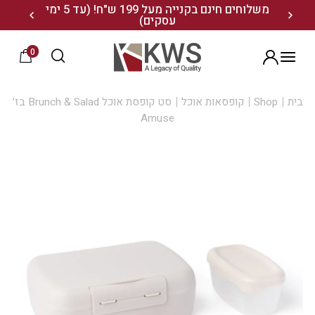
נו ותיהנו מ- 10% הנחה
משלוחים חינם בקנייה מעל 199 ש"ח! (עד 5 ימי
20% הנחה על מגוון התיקים השוויצריים לחצו כאן>>
עסקים)
0
הרשמה
בית
Shop
קופסאות אוכל
סט קופסת אוכל Brunch & Salad בז’
Amuse