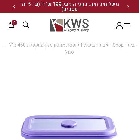
נו ותיהנו מ- 10% הנחה
משלוחים חינם בקנייה מעל 199 ש"ח! (עד 5 ימי
20% הנחה על מגוון התיקים השוויצריים לחצו כאן>>
עסקים)
0
הרשמה
בית
Shop
אביזרי בישול
קופסת אחסון מזון מתקפלת 450 מ״ל –
סגול