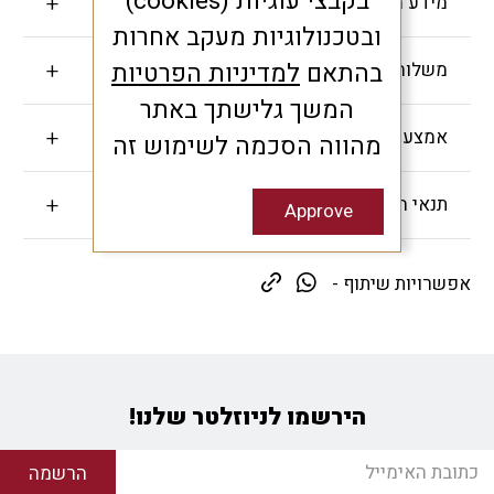
בקבצי עוגיות (cookies)
מידע חשוב
ובטכנולוגיות מעקב אחרות
בהתאם
למדיניות הפרטיות
משלוחים והחזרות
המשך גלישתך באתר
אמצעי תשלום
מהווה הסכמה לשימוש זה
תנאי האחריות
Approve
אפשרויות שיתוף -
הירשמו לניוזלטר שלנו!
הרשמה