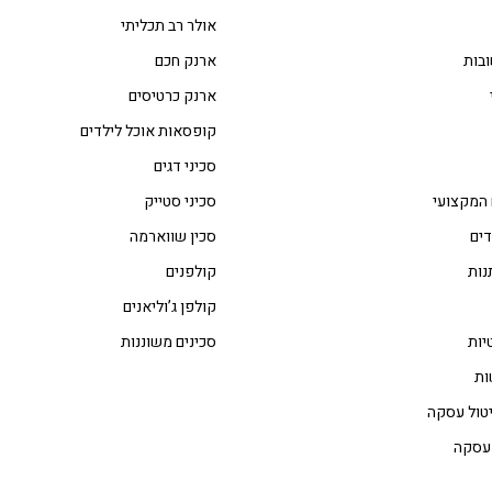
אולר רב תכליתי
בות
ארנק חכם
ארנק כרטיסים
קופסאות אוכל לילדים
סכיני דגים
 המקצועי
סכיני סטייק
דים
סכין שווארמה
נות
קולפנים
קולפן ג’וליאנים
יות
סכינים משוננות
ות
טול עסקה
 עסקה