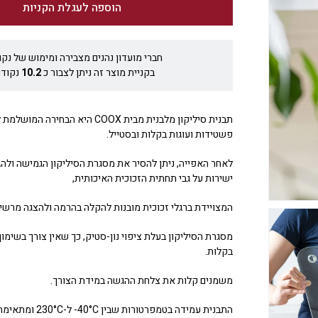
הוספה לעגלת הקניות
חברי מועדון נהנים מצבירה ומימוש של נקו
בקניית מוצר זה ניתן לצבור כ
10.2
נקודו
תבנית סיליקון מלבנית מבית COOX היא הבח
פשטידות ועוגות בקלות ובסטייל.
לאחר האפייה, ניתן להסיר את מסגרת הסיליקון הגמישה ול
ישירות על גבי תחתית הזכוכית האיכותית,
המצויידת ברגלי זכוכית מובנות להקלה בהרמה ולהצגה מרשי
מסגרת הסיליקון בעלת ציפוי נון-סטיק, כך שאין צורך בשימ
בקלות.
משמנים קלות את צלחת ההגשה במידת הצורך.
התבנית עמידה בטמפרטורו