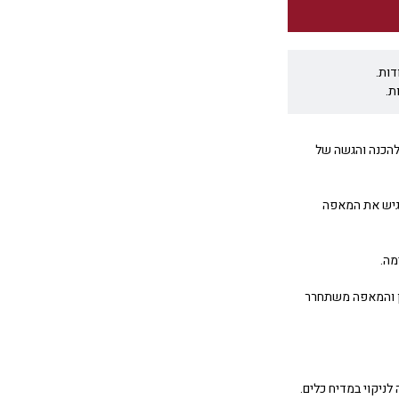
דות.
ת.
ירה המושלמת להכנה והגשה של
הגיש את המאפה
מה.
ון והמאפה משתחרר
ת שבין 40°C- ל-230°C ומתאימה לניקוי במדיח כלים.