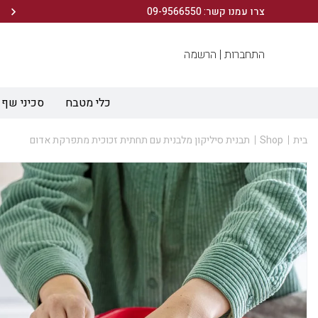
הירשמו לניוזלטר שלנו ותיהנו מ- 10% הנחה ברכישה הראשונה!
צרו עמנו קשר: 09-9566550
התחברות |
הרשמה
כלי מטבח
סכיני שף
בית
Shop
תבנית סיליקון מלבנית עם תחתית זכוכית מתפרקת אדום