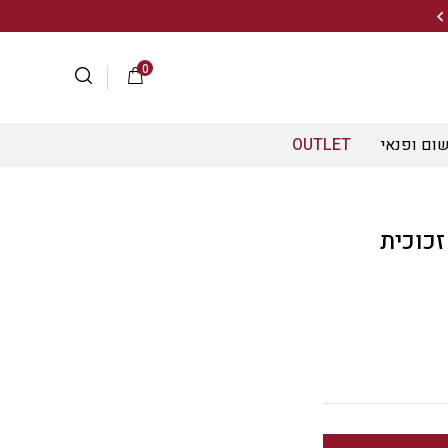
20% הנחה על מגוון התיקים השוויצריים לחצו כאן>>
0
ום ופנאי
OUTLET
זכוכית