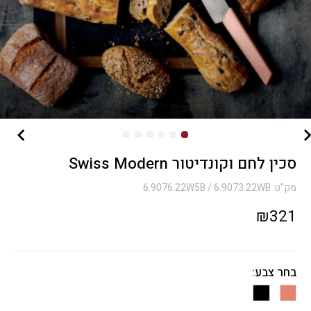
סכין לחם וקונדיטור Swiss Modern
מק"ט:
6.9076.22W5B / 6.9073.22WB
₪
321
בחר צבע: