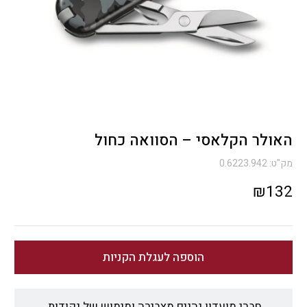
האולר הקלאסי – הסוואה כחול
מק"ט:
0.6223.942
₪
132
הוספה לעגלת הקניות
חברי מועדון נהנים מצבירה ומימוש של נקודות.