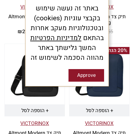
VICTORINOX
VICTORINOX
באתר זה נעשה שימוש
תיק צד Altmont Modern
תיק צד Altmont Modern
בקבצי עוגיות (cookies)
Sling שחור
אבן
ובטכנולוגיות מעקב אחרות
355
₪
284
₪
המחיר
המחיר
289
₪
231.2
המחיר
₪
המחיר
בהתאם
למדיניות הפרטיות
המקורי
הנוכחי
המקורי
הנוכחי
המשך גלישתך באתר
היה:
הוא:
היה:
הוא:
20% הנחה
20% הנחה
₪231.2.
₪289.
₪284.
₪355.
מהווה הסכמה לשימוש זה
Approve
+ הוספה לסל
+ הוספה לסל
VICTORINOX
VICTORINOX
תיק צד Altmont Modern
תיק צד Altmont Modern