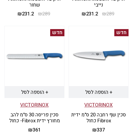
נייבי
שחור
289
₪
231.2
המחיר
₪
המחיר
289
₪
231.2
המחיר
₪
המחיר
המקורי
הנוכחי
המקורי
הנוכחי
היה:
הוא:
היה:
הוא:
חדש
חדש
₪231.2.
₪289.
₪231.2.
₪289.
+ הוספה לסל
+ הוספה לסל
VICTORINOX
VICTORINOX
סכין שף רחבה 20 ס"מ ידית
סכין פריסה 30 ס"מ להב
Fibrox כחול
מחורץ ידית Fibrox- כחול
₪
361
₪
337