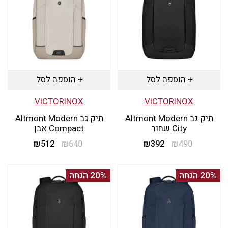
+ הוספה לסל
+ הוספה לסל
VICTORINOX
VICTORINOX
תיק גב Altmont Modern
תיק גב Altmont Modern
City שחור
Compact אבן
490
₪
392
₪
המחיר
המחיר
640
₪
512
₪
המחיר
המחיר
המקורי
הנוכחי
המקורי
הנוכחי
היה:
הוא:
היה:
הוא:
20% הנחה
20% הנחה
₪512.
₪640.
₪392.
₪490.