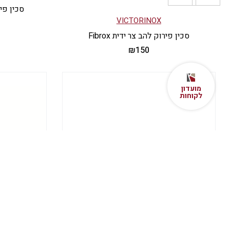
סכין פירו
VICTORINOX
סכין פירוק להב צר ידית Fibrox
₪
150
למוצר
זה
יש
מועדון
לקוחות
מספר
סוגים.
ניתן
לבחור
את
האפשרויות
בעמוד
המוצר