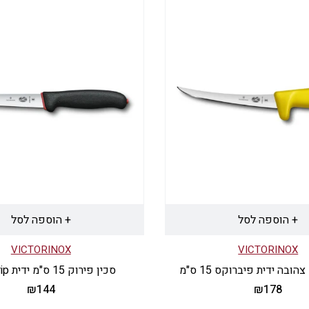
זה
יש
מספר
סוגים.
ניתן
לבחור
את
האפשרויו
בעמוד
המוצר
+ הוספה לסל
+ הוספה לסל
VICTORINOX
VICTORINOX
הובה ידית פיברוקס 15 ס"מ
סכין פירוק 15 ס"מ ידית Dual Grip
₪
144
₪
178