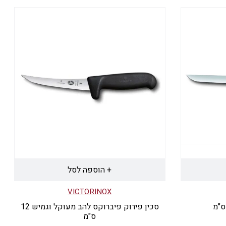
זה
יש
מספר
סוגים.
ניתן
לבחור
את
האפשרויות
בעמוד
המוצר
+ הוספה לסל
VICTORINOX
סכין פירוק פיברוקס להב מעוקל וגמיש 12
ס"מ