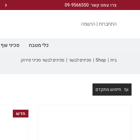
הירשמו לניוזלטר שלנו ותיהנו מ- 10% הנחה ברכישה הראשונה!
צרו עמנו קשר: 09-9566550
התחברות |
הרשמה
כלי מטבח
סכיני שף
בית
Shop
סכינים לבשר
סכינים לבשר סכיני פירוק
חיפוש מתקדם
חדש