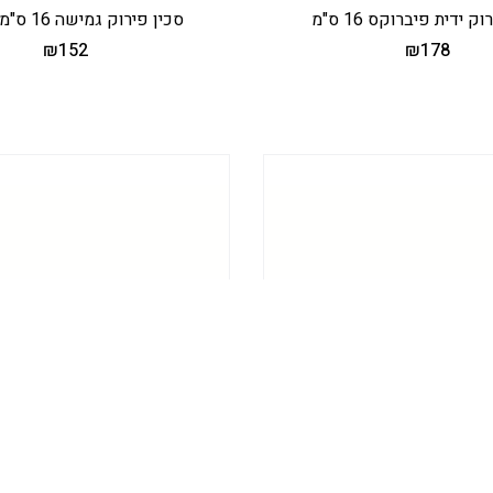
ק ידית פיברוקס 16 ס"מ
סכין פירוק גמישה 16 ס"מ Swibo
₪
152
₪
178