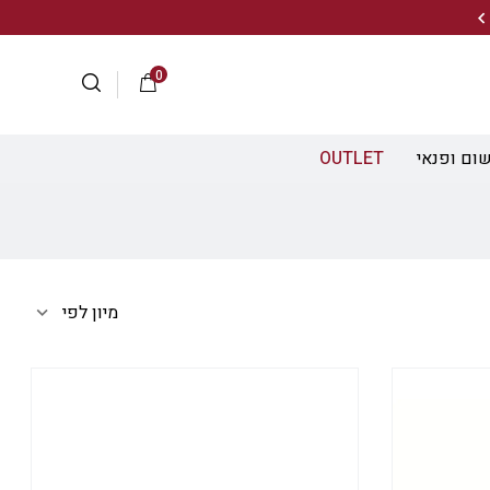
20% הנחה על מגוון התיקים השוויצריים לחצו כאן>>
0
ום ופנאי
OUTLET
מיון לפי