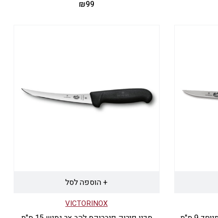
₪
99
+ הוספה לסל
VICTORINOX
 9 ס"מ
סכין פירוק פיברוקס להב צר גמיש 15 ס"מ