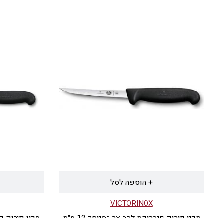
+ הוספה לסל
VICTORINOX
סכין פירוק פיברוקס להב צר במיוחד 12 ס"מ
סכין פירוק פיב