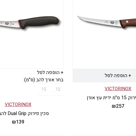
+ הוספה לסל
+ הוספה לסל
בחר אורך להב (ס"מ):
VICTORINOX
15
12
ידית עץ אורן
VICTORINOX
₪
257
סכין פירוק Dual Grip להב גמיש
₪
139
למוצר