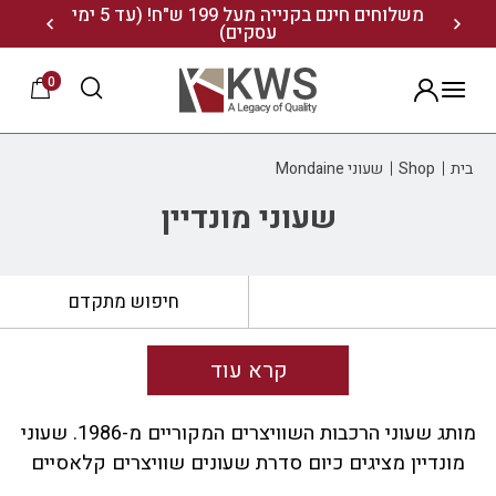
נו ותיהנו מ- 10% הנחה
משלוחים חינם בקנייה מעל 199 ש"ח! (עד 5 ימי
20% הנחה על מגוון התיקים השוויצריים לחצו כאן>>
עסקים)
0
הרשמה
בית
Shop
שעוני Mondaine
שעוני מונדיין
חיפוש מתקדם
קרא עוד
מותג שעוני הרכבות השוויצרים המקוריים מ-1986. שעוני
מונדיין מציגים כיום סדרת שעונים שוויצרים קלאסיים
לנשים ולגברים. האסתטיקה של המותג נותרה