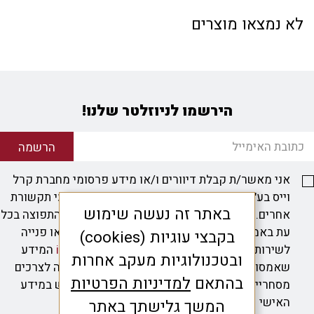
מינימליסטית ועל זמנית עם חוגה אייקונית קלה ביותר
לא נמצאו מוצרים
לקריאה. שעוני מונדיין משקפים קלאסיקה אמיתית עם
מסורת ייצור ארוכת שנים, בעבודת יד במפעל בשוויץ.
שעוני מונדיין לא מייצגים סמל סטטוס אלא הצהרה.
הירשמו לניוזלטר שלנו!
הרשמה
אני מאשר/ת קבלת דיוורים ו/או מידע פרסומי מחברת קרל
וייס בע"מ באמצעות דוא"ל, הודעת SMS או אמצעי תקשורת
באתר זה נעשה שימוש
אחרים. ידוע לי כי ניתן להסיר את עצמי מרשימת התפוצה בכל
עת באמצעות קישור להסרה, הודעת SMS חוזרת או פנייה
בקבצי עוגיות (cookies)
לשירות הלקוחות בכתובת
info@kweiss-ltd.com
המידע
ובטכנולוגיות מעקב אחרות
שאמסור יישמר ויעובד במאגרי המידע של החברה לצרכים
בהתאם
למדיניות הפרטיות
מסחריים ושיווקיים. למידע נוסף על אופן השימוש במידע
האישי – ראו את
מדיניות הפרטיות
.
המשך גלישתך באתר