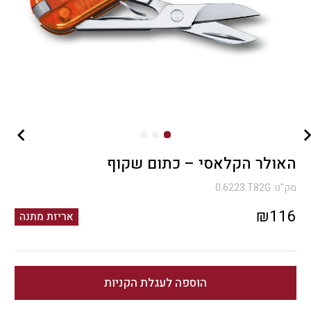
האולר הקלאסי – כתום שקוף
מק"ט:
0.6223.T82G
₪
116
אריזת מתנה
הוספה לעגלת הקניות