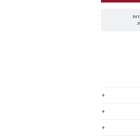
דות.
.