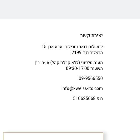
יצירת קשר
למשלוח דואר וחבילות: אבא אבן 15
הרצליה ת.ד 2199
מענה טלפוני (ללא קבלת קהל) א’-ה’ בין
השעות 09:30-17:00
09-9566550
info@kweiss-ltd.com
ח.פ 510625668