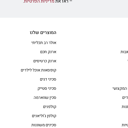
– ראו את
מדיניות הפרטיות
.
המוצרים שלנו
אולר רב תכליתי
בות
ארנק חכם
ארנק כרטיסים
קופסאות אוכל לילדים
סכיני דגים
 המקצועי
סכיני סטייק
דים
סכין שווארמה
נות
קולפנים
קולפן ג’וליאנים
יות
סכינים משוננות