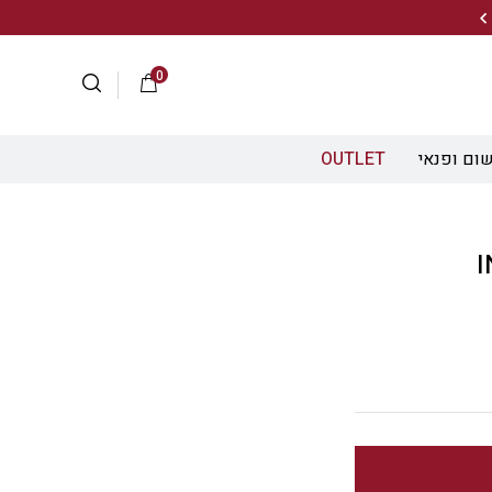
20% הנחה על מגוון התיקים השוויצריים לחצו כאן>>
0
ום ופנאי
OUTLET