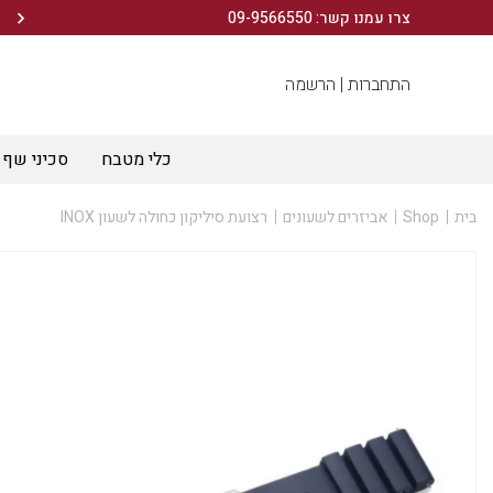
הירשמו לניוזלטר שלנו ותיהנו מ- 10% הנחה ברכישה הראשונה!
צרו עמנו קשר: 09-9566550
התחברות |
הרשמה
כלי מטבח
סכיני שף
בית
Shop
אביזרים לשעונים
רצועת סיליקון כחולה לשעון INOX