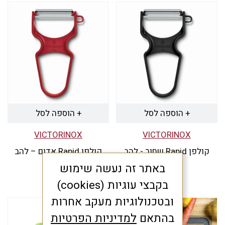
+ הוספה לסל
+ הוספה לסל
VICTORINOX
VICTORINOX
קולפן Rapid שחור - להב
קולפן Rapid אדום – להב
משונן
משונן
באתר זה נעשה שימוש
₪
33
₪
33
בקבצי עוגיות (cookies)
ובטכנולוגיות מעקב אחרות
בהתאם
למדיניות הפרטיות