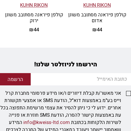
KUHN RIKON
KUHN RIKON
קולפן פיראנה מסתובב משונן
קולפן פיראנה מסתובב משונן
אדום
ירוק
₪
44
₪
44
הירשמו לניוזלטר שלנו!
הרשמה
אני מאשר/ת קבלת דיוורים ו/או מידע פרסומי מחברת קרל
וייס בע"מ באמצעות דוא"ל, הודעת SMS או אמצעי תקשורת
אחרים. ידוע לי כי ניתן להסיר את עצמי מרשימת התפוצה בכל
עת באמצעות קישור להסרה, הודעת SMS חוזרת או פנייה
לשירות הלקוחות בכתובת
info@kweiss-ltd.com
המידע
שאמסור יישמר ויעובד במאגרי המידע של החברה לצרכים