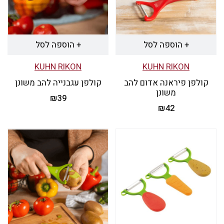
ניתן
לבחור
את
+ הוספה לסל
+ הוספה לסל
האפשרויות
KUHN RIKON
KUHN RIKON
בעמוד
קולפן פיראנה אדום להב
קולפן עגבנייה להב משונן
המוצר
משונן
₪
39
₪
42