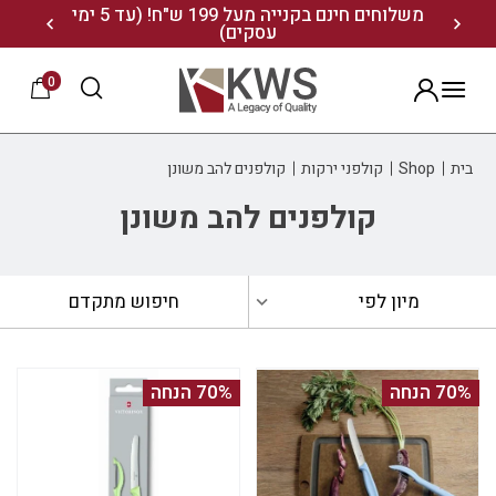
נו ותיהנו מ- 10% הנחה
משלוחים חינם בקנייה מעל 199 ש"ח! (עד 5 ימי
20% הנחה על מגוון התיקים השוויצריים לחצו כאן>>
עסקים)
0
הרשמה
בית
Shop
קולפני ירקות
קולפנים להב משונן
קולפנים להב משונן
מיון לפי
חיפוש מתקדם
70% הנחה
70% הנחה