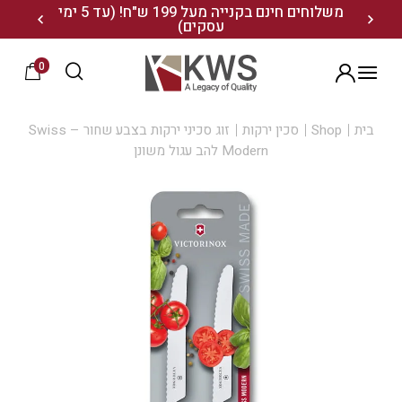
נו ותיהנו מ- 10% הנחה
משלוחים חינם בקנייה מעל 199 ש"ח! (עד 5 ימי
20% הנחה על מגוון התיקים השוויצריים לחצו כאן>>
עסקים)
0
הרשמה
בית
Shop
סכין ירקות
זוג סכיני ירקות בצבע שחור – Swiss
Modern להב עגול משונן