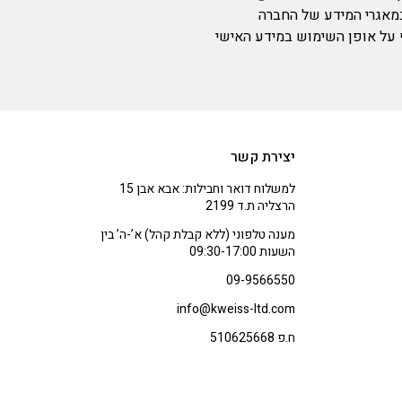
מאגרי המידע של החברה
ף על אופן השימוש במידע האישי
יצירת קשר
למשלוח דואר וחבילות: אבא אבן 15
הרצליה ת.ד 2199
מענה טלפוני (ללא קבלת קהל) א’-ה’ בין
השעות 09:30-17:00
09-9566550
info@kweiss-ltd.com
ח.פ 510625668