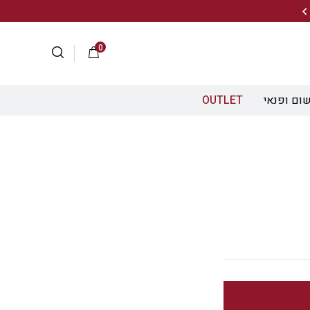
20% הנחה על מגוון התיקים השוויצריים לחצו כאן>>
0
ום ופנאי
OUTLET