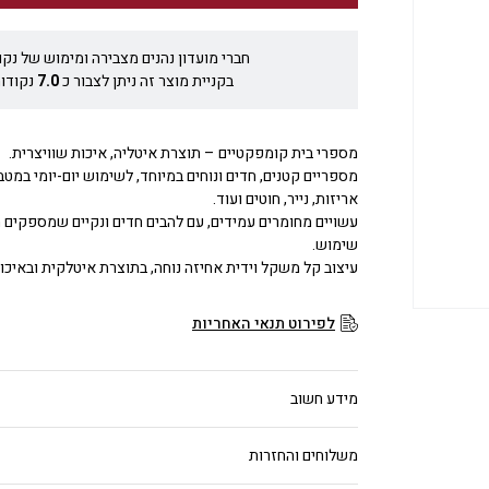
חברי מועדון נהנים מצבירה ומימוש של נקו
בקניית מוצר זה ניתן לצבור כ
7.0
נקודות
מספרי בית קומפקטיים – תוצרת איטליה, איכות שוויצרית.
מספריים קטנים, חדים ונוחים במיוחד, לשימוש יום-יומי במטבח
אריזות, נייר, חוטים ועוד.
עשויים מחומרים עמידים, עם להבים חדים ונקיים שמספקים ח
שימוש.
עיצוב קל משקל וידית אחיזה נוחה, בתוצרת איטלקית ובאיכות מבית nox
לפירוט תנאי האחריות
מידע חשוב
משלוחים והחזרות