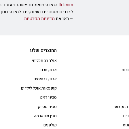
ltd.com
המידע שאמסור יישמר ויעובד ב
לצרכים מסחריים ושיווקיים. למידע נוס
– ראו את
מדיניות הפרטיות
.
המוצרים שלנו
אולר רב תכליתי
בות
ארנק חכם
ארנק כרטיסים
קופסאות אוכל לילדים
סכיני דגים
 המקצועי
סכיני סטייק
דים
סכין שווארמה
נות
קולפנים