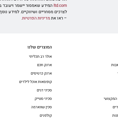
ltd.com
המידע שאמסור יישמר ויעובד ב
לצרכים מסחריים ושיווקיים. למידע נוס
– ראו את
מדיניות הפרטיות
.
המוצרים שלנו
אולר רב תכליתי
בות
ארנק חכם
ארנק כרטיסים
קופסאות אוכל לילדים
סכיני דגים
 המקצועי
סכיני סטייק
דים
סכין שווארמה
נות
קולפנים