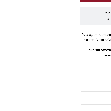
דות.
ת.
S מקולקציית Live to Explore של המותג ויקטורינוקס כולל
דרנית של היום;
תחות.