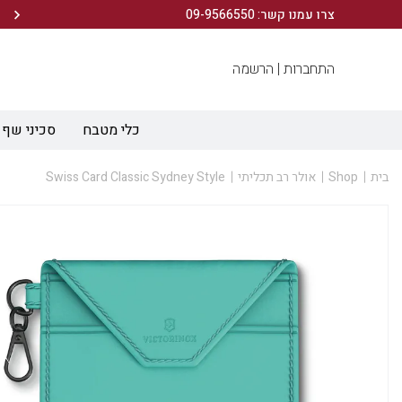
הירשמו לניוזלטר שלנו ותיהנו מ- 10% הנחה ברכישה הראשונה!
צרו עמנו קשר: 09-9566550
התחברות |
הרשמה
כלי מטבח
סכיני שף
בית
Shop
אולר רב תכליתי
Swiss Card Classic Sydney Style