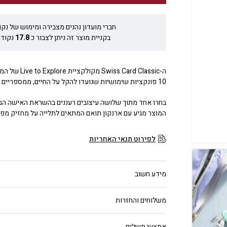
חברי מועדון נהנים מצבירה ומימוש של נקו
בקניית מוצר זה ניתן לצבור כ
17.8
נקודו
ה-wiss Card Classic
10 פונקציות שימושיות שנועדו להקל על החיים, ממספריים ולהב ועד לעט כדורי.
בחרו אחד מתוך שלושה עיצובים רעננים בהשראת האישה המו
המוצר מגיע עם ארנקון תואם המתאים לתלייה על מחזיק מפ
לפירוט תנאי האחריות
מידע חשוב
משלוחים והחזרות
אמצעי תשלום