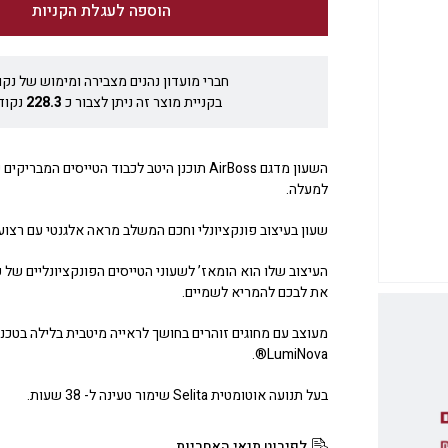
הוספה לעגלת הקניות
חברי מועדון נהנים מצבירה ומימוש של נקו
בקניית מוצר זה ניתן לצבור כ
228.3
נקודו
השעון מדגם AirBoss תוכנן היטב לכבוד הטייסים המ
למעלה.
שעון בעיצוב פונקציונלי וחכם המשלב מראה אלגנטי עם רצועת
העיצוב שלו הוא הומאז’ לשעוני הטייסים הפונקציונליים של 
את לבכם להמריא לשמיים.
LumiNova®.
בעל תנועה אוטומטית Selita שימור טעינה ל- 38 שעות.
לפירוט תנאי האחריות