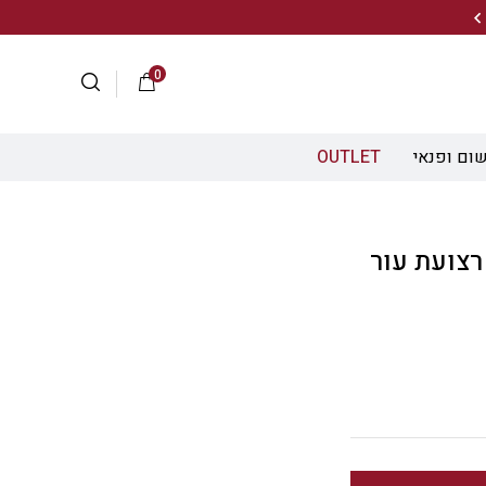
20% הנחה על מגוון התיקים השוויצריים לחצו כאן>>
0
ום ופנאי
OUTLET
Airboss M כחול רצועת עור