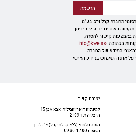
הרשמה
סומי מחברת קרל וייס בע"מ
ודעת SMS או אמצעי תקשורת אחרים. ידוע לי כי ניתן
ת באמצעות קישור להסרה,
info@kweiss-
מאגרי המידע של החברה
ף על אופן השימוש במידע האישי
יצירת קשר
למשלוח דואר וחבילות: אבא אבן 15
הרצליה ת.ד 2199
מענה טלפוני (ללא קבלת קהל) א’-ה’ בין
השעות 09:30-17:00