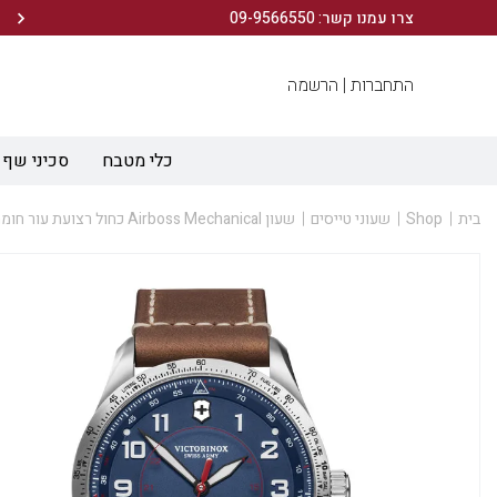
הירשמו לניוזלטר שלנו ותיהנו מ- 10% הנחה ברכישה הראשונה!
צרו עמנו קשר: 09-9566550
התחברות |
הרשמה
כלי מטבח
סכיני שף
בית
Shop
שעוני טייסים
שעון Airboss Mechanical כחול רצועת עור חומה 42 מ”מ