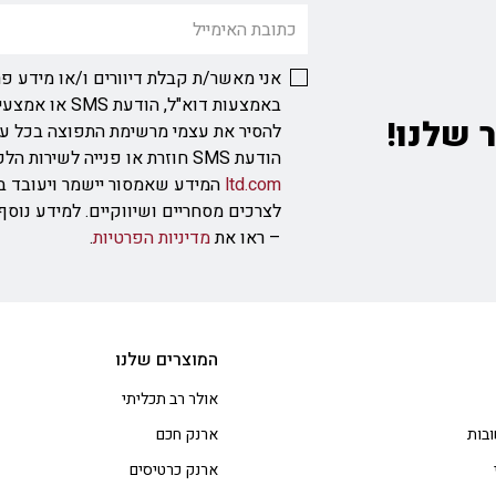
אני מאשר/ת קבלת דיוורים ו/או מידע פר
באמצעות דוא"ל, ה
 שלנו!
להסיר את עצמי מרשימת התפוצה בכל ע
הודעת SMS חוזרת או פנייה לשירות הלקוחות בכתובת
ltd.com
המידע שאמסור יישמר ויעובד ב
לצרכים מסחריים ושיווקיים. למידע נוס
– ראו את
מדיניות הפרטיות
.
המוצרים שלנו
אולר רב תכליתי
בות
ארנק חכם
ארנק כרטיסים