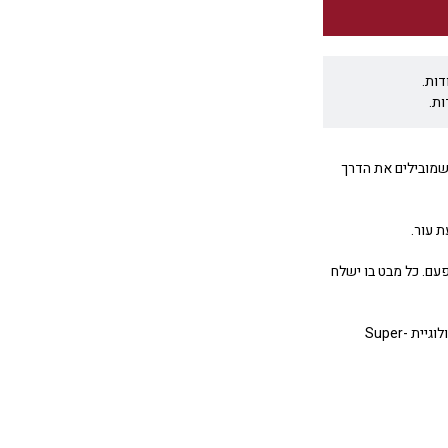
דות.
ת.
בריקים שמובילים את הדרך
 עור.
פעם. כל מבט בו ישלח
מעוצב עם מחוגים זוהרים בחושך לראייה מיטבית בלילה בטכנולוגיית Super-