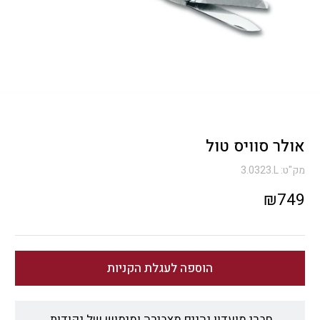
אולר סוויס טול
מק"ט:
3.0323.L
₪
749
הוספה לעגלת הקניות
חברי מועדון נהנים מצבירה ומימוש של נקודות.