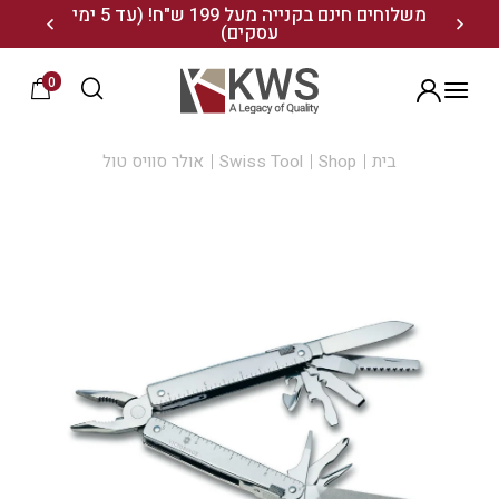
נו ותיהנו מ- 10% הנחה
משלוחים חינם בקנייה מעל 199 ש"ח! (עד 5 ימי
20% הנחה על מגוון התיקים השוויצריים לחצו כאן>>
עסקים)
0
הרשמה
בית
Shop
Swiss Tool
אולר סוויס טול