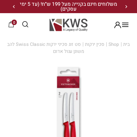
נו ותיהנו מ- 10% הנחה
משלוחים חינם בקנייה מעל 199 ש"ח! (עד 5 ימי
20% הנחה על מגוון התיקים השוויצריים לחצו כאן>>
עסקים)
0
הרשמה
בית
Shop
סכין ירקות
סט זוג סכיני ירקות Swiss Classic להב
משונן עגול אדום