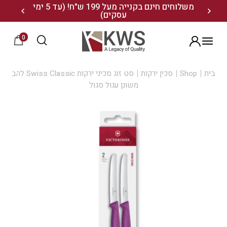
נו ותיהנו מ- 10% הנחה
משלוחים חינם בקנייה מעל 199 ש"ח! (עד 5 ימי
20% הנחה על מגוון התיקים השוויצריים לחצו כאן>>
עסקים)
0
הרשמה
בית
Shop
סכין ירקות
סט זוג סכיני ירקות Swiss Classic להב
משונן עגול סגול