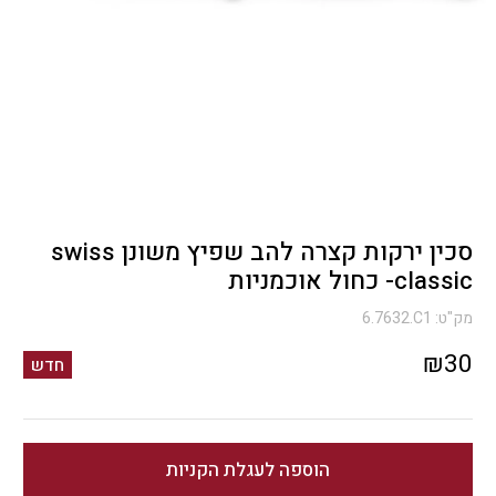
סכין ירקות קצרה להב שפיץ משונן swiss
classic- כחול אוכמניות
מק"ט:
6.7632.C1
₪
30
חדש
הוספה לעגלת הקניות