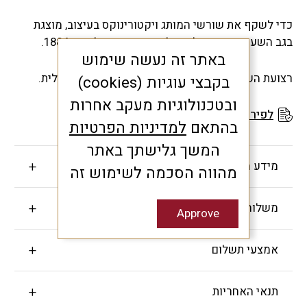
כדי לשקף את שורשי המותג ויקטורינוקס בעיצוב, מוצגת
בגב השעון חריטה של האולר השוויצרי ושל שנת 1884.
באתר זה נעשה שימוש
רצועת השעון כוללת סגירה כפולה לבטיחות מקסימלית.
בקבצי עוגיות (cookies)
ובטכנולוגיות מעקב אחרות
לפירוט תנאי האחריות
בהתאם
למדיניות הפרטיות
המשך גלישתך באתר
מידע חשוב
מהווה הסכמה לשימוש זה
משלוחים והחזרות
Approve
אמצעי תשלום
תנאי האחריות