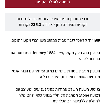
הוספה לעגלת הקניות
חברי מועדון נהנים מצבירה ומימוש של נקודות.
בקניית מוצר זה ניתן לצבור כ
235.3
נקודות.
שעון יד קלאסי לגבר מבית המותג השוויצרי ויקטורינוקס.
השעון הוא חלק מקולקציית Journey 1884 המבטאת את
החיבור לטבע.
השעון מגיב לשטח ולשינויים במזג האוויר עם הגנה אנטי
מגנטית השומרת על דיוק מיטבי בכל עת.
בנוסף, השעון משלב עמידות בפני זעזועים ומעוצב עם
רצועת 2tone ממתכת אל חלד בגווני כסף וזהב, קלה
להחלפה ללבישה רב תכליתית.