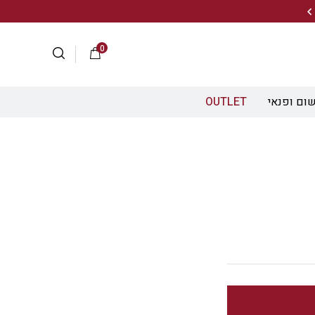
20% הנחה על מגוון התיקים השוויצריים לחצו כאן>>
0
ום ופנאי
OUTLET