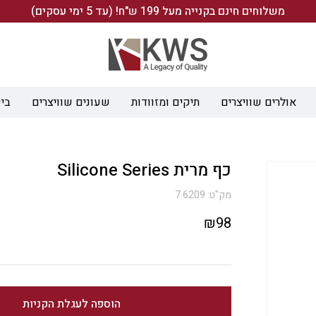
משלוחים חינם בקנייה מעל 199 ש"ח! (עד 5 ימי עסקים)
אולרים שוויצרים
תיקים ומזוודות
שעונים שוויצרים
ביש
כף מרית Silicone Series
מק"ט:
7.6209
₪
98
הוספה לעגלת הקניות