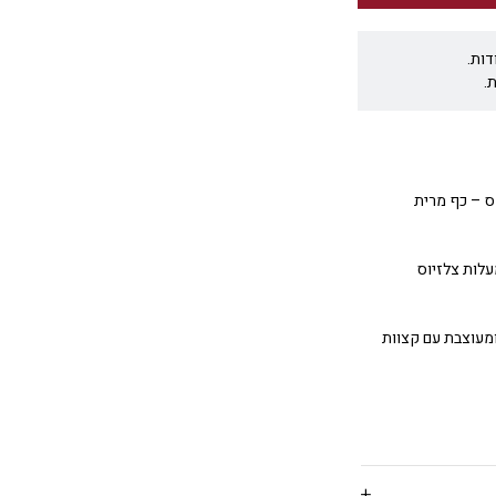
דות.
.
וקס – כף מרית
יליקון נטול BPA, הכף מרית עמידה בחום עד 315 מעלות צלזיוס
ומעוצבת עם קצוות