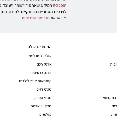
ltd.com
המידע שאמסור יישמר ויעובד ב
לצרכים מסחריים ושיווקיים. למידע נוס
– ראו את
מדיניות הפרטיות
.
המוצרים שלנו
אולר רב תכליתי
בות
ארנק חכם
ארנק כרטיסים
קופסאות אוכל לילדים
סכיני דגים
 המקצועי
סכיני סטייק
דים
סכין שווארמה
נות
קולפנים