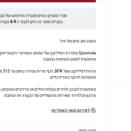
חברי מועדון נהנים מצבירה ומימוש של נקו
בקניית מוצר זה ניתן לצבור כ
4.9
נקודות
משהו טוב מתבשל פה!
Spoonula מסדרת הסיליקון של המותג השוויצרי ויקטורינ
שימושית למגוון משימות במטבח.
הודות לס
ומתאימה לניקוי במדיח כלים.
מאפשרת לערבב ולהרים בקלות נוזלים או מרכיבים מוצקים, 
מרובעים לגירוד שאריות מהשוליים של הקערה או המחבת.
לפירוט תנאי האחריות
מידע חשוב