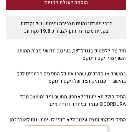
₪391.2.
₪489.
הוספה לעגלת הקניות
חברי מועדון נהנים מצבירה ומימוש של נקודות.
בקניית מוצר זה ניתן לצבור כ
19.6
נקודות.
תיק צד ללפטופ בגודל 13″, בעיצוב חדשני מבית המותג
השוויצרי ויקטורינוקס.
במשרד או בדרכים, שמרו את כל החפצים החיוניים לכם
בהישג יד עם תיק הצד של ויקטורינוקס.
התיק כולל תא ייעודי לאחסון מחשב נייד ומעוצב מבד
CORDURA® עמיד במיוחד ודוחה מים.
התיק פרקטי ומציג עיצוב ללא דופי לשימוש נוח לאורך זמן.