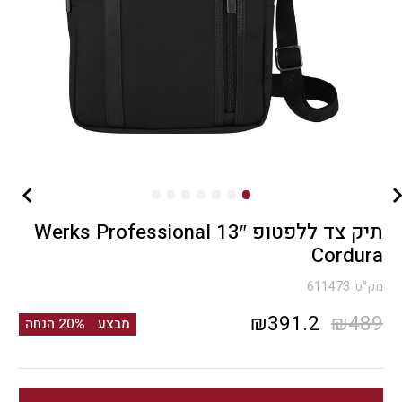
תיק צד ללפטופ 13″ Werks Professional
Cordura
מק"ט:
611473
המחיר
המחיר
₪
391.2
₪
489
מבצע
20% הנחה
המקורי
הנוכחי
היה:
הוא: