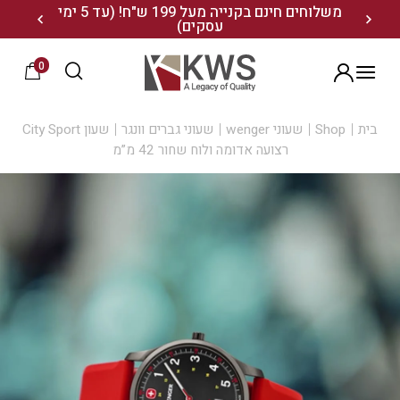
נו ותיהנו מ- 10% הנחה
משלוחים חינם בקנייה מעל 199 ש"ח! (עד 5 ימי
20% הנחה על מגוון התיקים השוויצריים לחצו כאן>>
עסקים)
0
הרשמה
בית
Shop
שעוני wenger
שעוני גברים וונגר
שעון City Sport
רצועה אדומה ולוח שחור 42 מ”מ