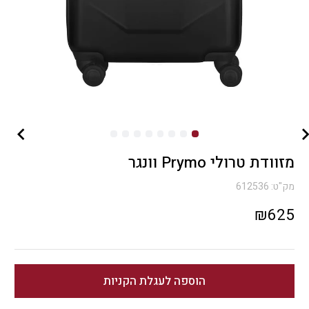
מזוודת טרולי Prymo וונגר
מק"ט:
612536
₪
625
הוספה לעגלת הקניות