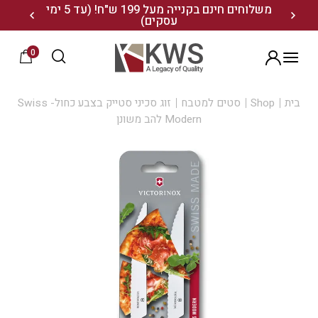
נו ותיהנו מ- 10% הנחה
משלוחים חינם בקנייה מעל 199 ש"ח! (עד 5 ימי
20% הנחה על מגוון התיקים השוויצריים לחצו כאן>>
עסקים)
0
הרשמה
בית
Shop
סטים למטבח
זוג סכיני סטייק בצבע כחול- Swiss
Modern להב משונן